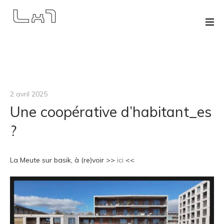
2 avril 2025
Une coopérative d’habitant_es
?
La Meute sur basik, à (re)voir >>
ici
<<